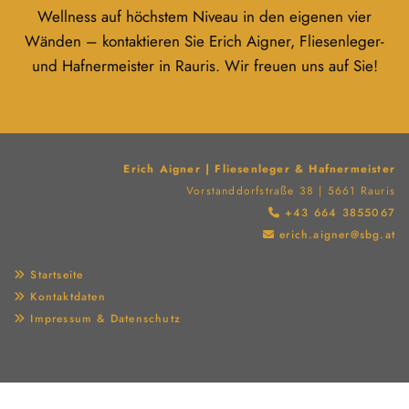
Wellness auf höchstem Niveau in den eigenen vier
Wänden – kontaktieren Sie Erich Aigner, Fliesenleger-
und Hafnermeister in Rauris. Wir freuen uns auf Sie!
Erich Aigner | Fliesenleger & Hafnermeister
Vorstanddorfstraße 38 | 5661 Rauris
+43 664 3855067

erich.aigner@sbg.at

Startseite

Kontaktdaten

Impressum & Datenschutz
